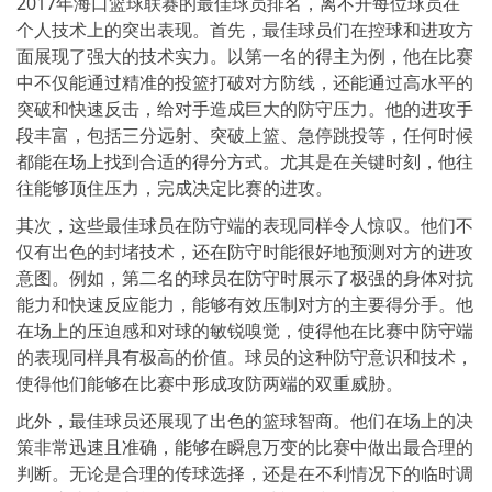
2017年海口篮球联赛的最佳球员排名，离不开每位球员在
个人技术上的突出表现。首先，最佳球员们在控球和进攻方
面展现了强大的技术实力。以第一名的得主为例，他在比赛
中不仅能通过精准的投篮打破对方防线，还能通过高水平的
突破和快速反击，给对手造成巨大的防守压力。他的进攻手
段丰富，包括三分远射、突破上篮、急停跳投等，任何时候
都能在场上找到合适的得分方式。尤其是在关键时刻，他往
往能够顶住压力，完成决定比赛的进攻。
其次，这些最佳球员在防守端的表现同样令人惊叹。他们不
仅有出色的封堵技术，还在防守时能很好地预测对方的进攻
意图。例如，第二名的球员在防守时展示了极强的身体对抗
能力和快速反应能力，能够有效压制对方的主要得分手。他
在场上的压迫感和对球的敏锐嗅觉，使得他在比赛中防守端
的表现同样具有极高的价值。球员的这种防守意识和技术，
使得他们能够在比赛中形成攻防两端的双重威胁。
此外，最佳球员还展现了出色的篮球智商。他们在场上的决
策非常迅速且准确，能够在瞬息万变的比赛中做出最合理的
判断。无论是合理的传球选择，还是在不利情况下的临时调