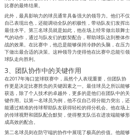
比赛的最终结果。
此外，最具影响力的球员通常具备强大的领导力。他们不仅
自己表现出色，还能调动全队的积极性，带动队友们发挥出
最佳水平。第三名球员就是如此，他在场上经常做出鼓舞士
气的动作，通过与队友们的默契配合，帮助球队达到整体作
战的效果。在比赛中，他总是能够保持冷静的头脑，在压力
下做出最合适的决策。这种领导力使得他在比赛中总能引领
球队走向胜利。
3、团队协作中的关键作用
在2017年海口篮球联赛中，虽然个人表现重要，但团队协
作更是决定比赛胜负的关键因素之一。最佳球员之所以能够
获选，除了个人技术的卓越外，更多的是他们在团队中的关
键作用。以第一名球员为例，他不仅自己得分能力突出，还
能通过精准的传球帮助队友获得轻松的得分机会。他在场上
的传球视野和团队配合默契，使得整支队伍在进攻端能够形
成高效的配合。
第二名球员则在防守端的协作中展现了极高的价值。他能够