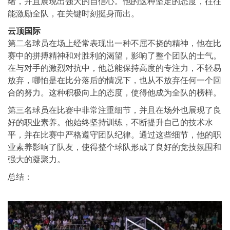
绪，并且展现出强大的自信心。他的这种坚定的态度，往往
能激励全队，在关键时刻挺身而出。
云顶国际
第二名球员在场上经常表现出一种不屈不挠的精神，他在比
赛中的拼搏精神和对胜利的渴望，影响了整个团队的士气。
在与对手的激烈对抗中，他总能保持高度的专注力，不轻易
放弃，哪怕是在比分落后的情况下，也从不放弃任何一个回
合的努力。这种积极向上的态度，使得他成为全队的榜样。
第三名球员在比赛中非常注重细节，并且在场外也展现了良
好的职业素养。他始终坚持训练，不断提升自己的技术水
平，并在比赛中严格遵守团队纪律。通过这些细节，他的职
业素养影响了队友，使得整个球队形成了良好的竞技氛围和
强大的凝聚力。
总结：