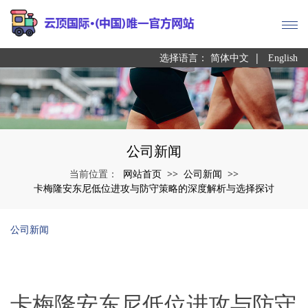
|
选择语言：
简体中文
English
公司新闻
网站首页
公司新闻
当前位置：
>>
>>
卡梅隆安东尼低位进攻与防守策略的深度解析与选择探讨
公司新闻
卡梅隆安东尼低位进攻与防守