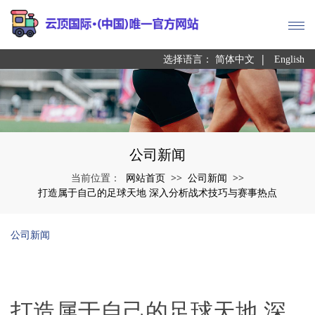
|
选择语言：
简体中文
English
公司新闻
网站首页
公司新闻
当前位置：
>>
>>
打造属于自己的足球天地 深入分析战术技巧与赛事热点
公司新闻
打造属于自己的足球天地 深