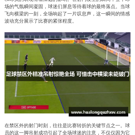
场的气氛瞬间凝固，球迷们屏息等待着球的最终落点。当球
飞向横梁的一刻，全场响起了一片叹息声，这一瞬间的情感
波动充分展示了比赛的紧张程度。
在禁区外的射门时刻，往往是比赛转折的关键节点之一。球
员的这一脚吊射成功引起了全场球迷的注意，不仅仅因为它