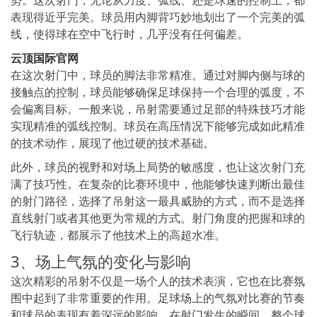
势。这次射门，无论从力度、弧线、还是球速的控制上，都
表现得近乎完美。球员用内脚背巧妙地划出了一个完美的弧
线，使得球在空中飞行时，几乎没有任何偏差。
云顶国际官网
在这次射门中，球员的脚法非常精准。通过对脚内侧与球的
接触点的控制，球员能够确保足球保持一个合理的弧度，不
会偏离目标。一般来说，吊射需要通过足部的特殊技巧才能
实现精准的弧线控制。球员在高压情况下能够完成如此精准
的技术动作，展现了他过硬的技术基础。
此外，球员的视野和对场上局势的敏感度，也让这次射门充
满了技巧性。在复杂的比赛环境中，他能够快速判断出最佳
的射门路径，选择了吊射这一最具威胁的方式，而不是选择
直线射门或者其他更为常规的方式。射门角度的把握和球的
飞行轨迹，都展示了他技术上的高超水准。
3、场上气氛的变化与影响
这次精彩的吊射不仅是一场个人的技术表演，它也在比赛氛
围中起到了非常重要的作用。足球场上的气氛对比赛的节奏
和球员的表现有着深远的影响。在射门发生的瞬间，整个球