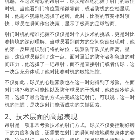
机感。在这次精彩的吊射中，球员精准地把握了射门的最佳
时机。当他看到门将位置稍微靠前，或者防线的空档显现
时，他毫不犹豫地选择了起脚。此时，比赛的节奏相对较
快，球员在瞬间作出决策，显示了极高的足球智商。
射门时机的精准把握不仅仅是对个人技术的挑战，更是对比
赛情境的深刻理解。当球员看到前方的空间突然出现时，他
的第一反应是识别门将的站位，观察防守队员的距离。显
然，这位球员做到了这一点。面对逼近的防守者和急迫的时
间压力，他选择了一记吊射，而不是直接射门或者传球，这
一决定充分体现了他对比赛时机的敏锐把控。
不仅如此，球员的心理素质也在这一时刻得到了考验。在面
对门将扑救的可能性以及防守球员的干扰时，他依然冷静从
容，选择了最合适的方式去完成这记射门。可以说，这一时
机的把握，是决定射门能否成功的关键因素。
2、技术层面的高超表现
吊射是一项非常考验技术的射门方式。球员不仅要控制好脚
下的力度和角度，还需要在射门的瞬间精准地调整身体的姿