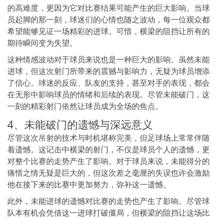
的高难度，更因为它对比赛结果可能产生的巨大影响。当球
员起脚的那一刻，球迷们的心情也随之波动，每一位观众都
希望能够见证一场精彩的进球。可惜，横梁的阻挡让所有的
期待瞬间变为失望。
这种情感波动对于球员来说也是一种巨大的影响。虽然未能
进球，但这次射门所带来的震撼与影响力，无疑为球员增添
了信心。球迷的反应、队友的支持，甚至对手的表现，都会
在无形中影响球员的情绪和后续的表现。尽管未能破门，这
一刻的精彩射门依然让球员成为全场的焦点。
4、未能破门的遗憾与深远意义
尽管这次吊射的技术与时机堪称完美，但足球场上常常伴随
着遗憾。这记击中横梁的射门，不仅是球员个人的遗憾，更
对整个比赛的走势产生了影响。对于球员来说，未能得分的
痛惜之情无疑是巨大的，但这次差之毫厘的失误也许会激励
他在接下来的比赛中更加努力，弥补这一遗憾。
此外，未能进球的遗憾对比赛的走势也产生了影响。尽管球
队本有机会凭借这一进球打破僵局，但横梁的阻挡让这场比