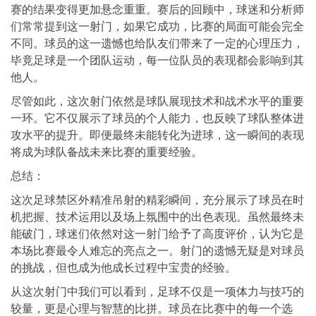
赛的结果变得更加悬念重重。赛后的回顾中，球迷和分析师
们常常提到这一射门，如果它成功，比赛的局面可能会完全
不同。球员的这一遗憾也给队友们带来了一定的心理压力，
毕竟足球是一个团队运动，每一位队员的表现都会影响到其
他人。
尽管如此，这次射门依然是球队展现技术和战术水平的重要
一环。它不仅展示了球员的个人能力，也反映了球队整体进
攻水平的提升。即便最终未能转化为进球，这一瞬间的表现
将成为球队备战未来比赛的重要经验。
总结：
这次足球禁区外精准吊射的精彩瞬间，充分展示了球员在时
机把握、技术运用以及场上氛围中的出色表现。虽然最终未
能破门，球迷们依然对这一射门给予了高度评价，认为它是
本场比赛最令人难忘的亮点之一。射门的遗憾无疑是对球员
的挑战，但也成为他成长过程中宝贵的经验。
从这次射门中我们可以看到，足球不仅是一项体力与技巧的
较量，更是心理与智慧的比拼。球员在比赛中的每一个选