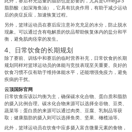
此外，赛后补充适量的脂肪也是必要的，尤其是Omega-3
脂肪酸（如深海鱼油），它具有抗炎作用，有助于减少运动
后的炎症反应，加速恢复过程。
另外，篮球运动员在赛后应注意补充充足的水分，防止脱水
现象。可以通过含有电解质的饮品帮助恢复体内的盐分和平
衡，避免肌肉痉挛的发生。
4、日常饮食的长期规划
除了赛前、训练中和赛后的临时营养补充，日常饮食的长期
规划同样对篮球运动员的体能与竞技表现至关重要。良好的
饮食习惯不仅有助于维持体能水平，还能增强免疫力，避免
疾病的干扰。
云顶国际官网
日常饮食应该以均衡为主，确保碳水化合物、蛋白质和脂肪
的摄入比例合理。碳水化合物来源可以选择全谷物、豆类、
蔬菜等；蛋白质的来源可以通过肉类、豆腐、乳制品等获
取；健康脂肪的摄入则可以选择鱼类、坚果、橄榄油等。
此外，篮球运动员在饮食中应多摄入富含微量元素的食物，