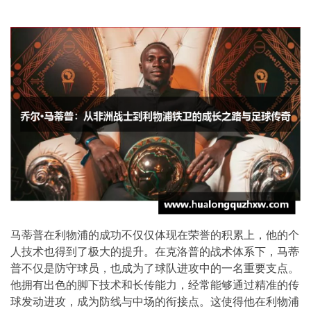
马蒂普在利物浦的成功不仅仅体现在荣誉的积累上，他的个
人技术也得到了极大的提升。在克洛普的战术体系下，马蒂
普不仅是防守球员，也成为了球队进攻中的一名重要支点。
他拥有出色的脚下技术和长传能力，经常能够通过精准的传
球发动进攻，成为防线与中场的衔接点。这使得他在利物浦