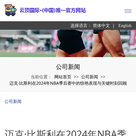
|
选择语言：
简体中文
English
公司新闻
网站首页
公司新闻
当前位置：
>>
>>
迈克·比斯利在2024年NBA季后赛中的惊艳表现与关键时刻回顾
公司新闻
迈克·比斯利在2024年NBA季