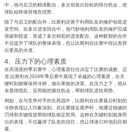
中，他与后卫的精准配合，多次创造出轻松的得分机会，使
球队始终保持领先优势。
除了与后卫的配合外，比斯利还善于利用队友的掩护创造进
攻空间。在多次进攻回合中，他巧妙地利用队友的掩护完成
突破和投篮，形成了多次精彩的进攻配合。这种默契的合作
不仅提升了球队的整体表现，也让比斯利在比赛中得以发挥
出更高的水准。
4、压力下的心理素质
在高强度的季后赛中，心理素质往往决定了比赛的成败。迈
克·比斯利在2024年季后赛中展现了卓越的心理素质，在关
键时刻能够保持冷静，做出果敢的决策。在压力之下，他从
未显得慌乱，反而能把握住机会，帮助球队逆转局势。
例如，在与竞争对手的生死战中，比斯利在比赛最后时刻的
冷静表现让人印象深刻。在比赛接近尾声时，他通过稳健的
罚球和关键投篮帮助球队锁定胜局。这种在关键时刻挺身而
出的表现，不仅赢得了队友的信任，也让球迷们对他刮目相
看。