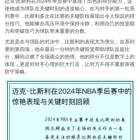
迈克·比斯利在2024年季后赛中展现了出色的得分能力，这
使他成为球队在关键时刻的进攻核心。在与对手的第一轮系
列赛中，比斯利多次在比赛的关键阶段展现出令人惊叹的得
分技巧。他能够在高压环境中保持冷静，利用自己的投篮能
力和突破技巧为球队带来重要的分数。
尤其是在与强队的对决中，比斯利的表现尤为突出。在系列
赛的第四场，他在最后一分钟的关键投篮帮助球队反超比
分，瞬间点燃了全场观众的热情。他的得分不仅是数字上的
体现，更是对对手心理的巨大打击，让对方不得不重新审视
防守策略。