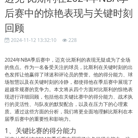
后赛中的惊艳表现与关键时刻
回顾
2024-11-12 13:32:10
228
2024年NBA季后赛中，迈克·比斯利的表现无疑成为了全场
的焦点。作为一名备受关注的球员，比斯利在关键时刻的出
色发挥让他赢得了球迷和评论员的赞誉。他的得分能力、球
场智慧以及在关键时刻的冷静，都使得他在季后赛中展现了
超越常规赛的竞争力。本文将从四个方面对比斯利的惊艳表
现进行详细回顾，包括他在关键比赛中的得分能力、战术执
行的灵活性、与队友的默契配合，以及在压力下的心理素
质。通过这些方面的分析，我们将更全面地理解比斯利在本
届季后赛中的重要性和影响力。
1、关键比赛的得分能力