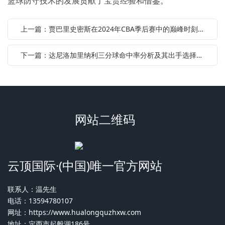
篮球防守技术的发展贡献了宝贵经验和借鉴。
上一篇：贾巴里史密斯在2024年CBA季后赛中的巅峰时刻回顾与精彩表现分析
下一篇：达尼洛加里纳利三分球命中率分析及其出手选择探讨
网站二维码
云顶国际·(中国)唯一官方网站
联系人：温先生
电话：13594780107
网址：
https://www.hualongquzhxw.com
地址：定西市起般湖186号