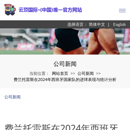
|
选择语言：
简体中文
English
公司新闻
网站首页
公司新闻
当前位置：
>>
>>
费兰托雷斯在2024年西班牙国家队的进球表现与统计分析
公司新闻
费兰托雷斯在2024年西班牙