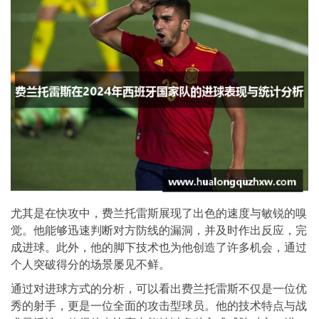
尤其是在快攻中，费兰托雷斯展现了出色的速度与敏锐的嗅
觉。他能够迅速判断对方防线的漏洞，并及时作出反应，完
成进球。此外，他的脚下技术也为他创造了许多机会，通过
个人突破得分的场景屡见不鲜。
通过对进球方式的分析，可以看出费兰托雷斯不仅是一位优
秀的射手，更是一位全面的攻击型球员。他的技术特点与战