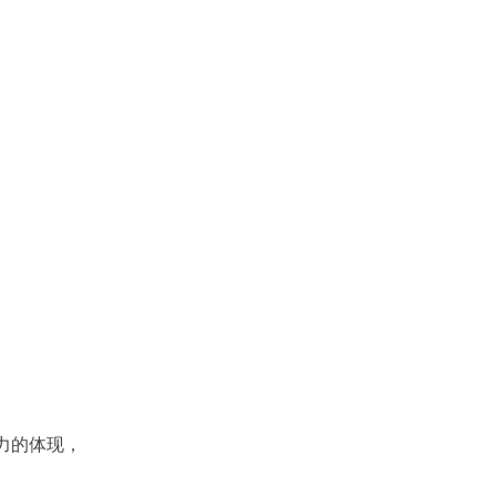
力的体现，