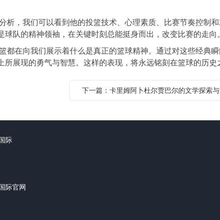
的分析，我们可以看到他的投篮技术、心理素质、比赛节奏控制和
是球队的精神领袖，在关键时刻总能挺身而出，改变比赛的走向
投篮都在向我们展示着什么是真正的篮球精神。通过对这些经典瞬
上所展现的勇气与智慧。这样的表现，将永远铭刻在篮球的历史
国际
国际官网