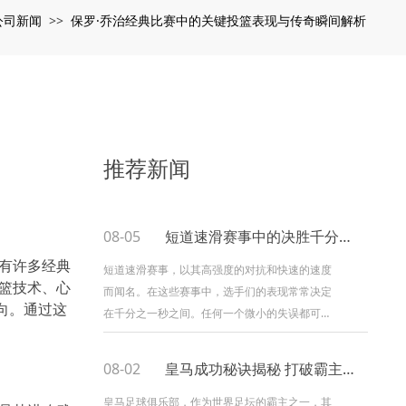
公司新闻
保罗·乔治经典比赛中的关键投篮表现与传奇瞬间解析
>>
推荐新闻
08-05
短道速滑赛事中的决胜千分之一秒背后的科技与精密时计分析
有许多经典
短道速滑赛事，以其高强度的对抗和快速的速度
篮技术、心
而闻名。在这些赛事中，选手们的表现常常决定
向。通过这
在千分之一秒之间。任何一个微小的失误都可能
让选手失去比赛的胜利。而在这些决胜千分之一
秒的背后，科技与精密时计起到了至...
08-02
皇马成功秘诀揭秘 打破霸主地位的六大关键策略
皇马足球俱乐部，作为世界足坛的霸主之一，其