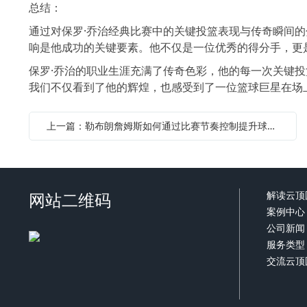
总结：
通过对保罗·乔治经典比赛中的关键投篮表现与传奇瞬间
响是他成功的关键要素。他不仅是一位优秀的得分手，更
保罗·乔治的职业生涯充满了传奇色彩，他的每一次关键
我们不仅看到了他的辉煌，也感受到了一位篮球巨星在场
上一篇：勒布朗詹姆斯如何通过比赛节奏控制提升球队胜率的终极策略
网站二维码
解读云顶
案例中心
公司新闻
服务类型
交流云顶