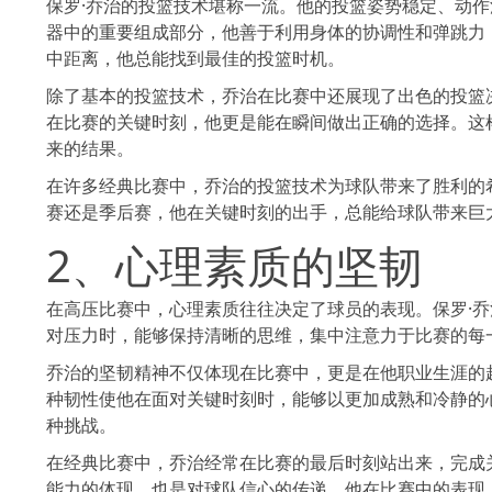
保罗·乔治的投篮技术堪称一流。他的投篮姿势稳定、动
器中的重要组成部分，他善于利用身体的协调性和弹跳力
中距离，他总能找到最佳的投篮时机。
除了基本的投篮技术，乔治在比赛中还展现了出色的投篮
在比赛的关键时刻，他更是能在瞬间做出正确的选择。这
来的结果。
在许多经典比赛中，乔治的投篮技术为球队带来了胜利的
赛还是季后赛，他在关键时刻的出手，总能给球队带来巨
2、心理素质的坚韧
在高压比赛中，心理素质往往决定了球员的表现。保罗·
对压力时，能够保持清晰的思维，集中注意力于比赛的每
乔治的坚韧精神不仅体现在比赛中，更是在他职业生涯的
种韧性使他在面对关键时刻时，能够以更加成熟和冷静的
种挑战。
在经典比赛中，乔治经常在比赛的最后时刻站出来，完成
能力的体现，也是对球队信心的传递。他在比赛中的表现