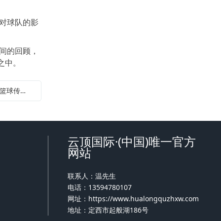
对球队的影
。
间的回顾，
之中。
下一篇：卡里姆阿卜杜尔贾巴尔的文学探索与篮球传奇交织之路
云顶国际·(中国)唯一官方
网站
联系人：温先生
电话：13594780107
网址：
https://www.hualongquzhxw.com
地址：定西市起般湖186号