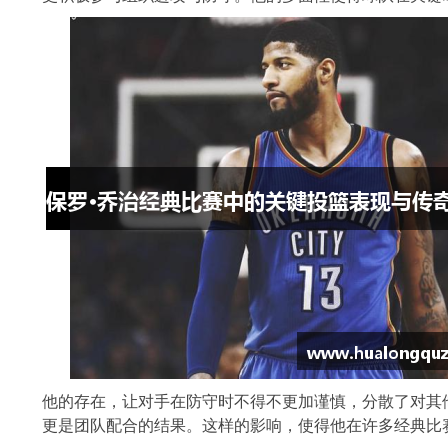
他的存在，让对手在防守时不得不更加谨慎，分散了对其
更是团队配合的结果。这样的影响，使得他在许多经典比